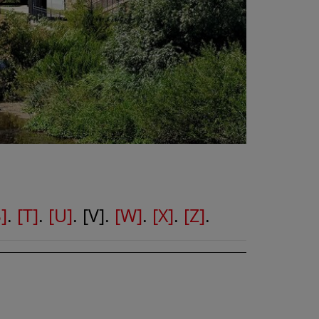
]
.
[T]
.
[U]
. [V].
[W]
.
[X]
.
[Z]
.