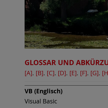
GLOSSAR UND ABKÜRZ
[A]
.
[B]
.
[C]
.
[D]
.
[E]
.
[F]
.
[G]
.
[H
VB (Englisch)
Visual Basic