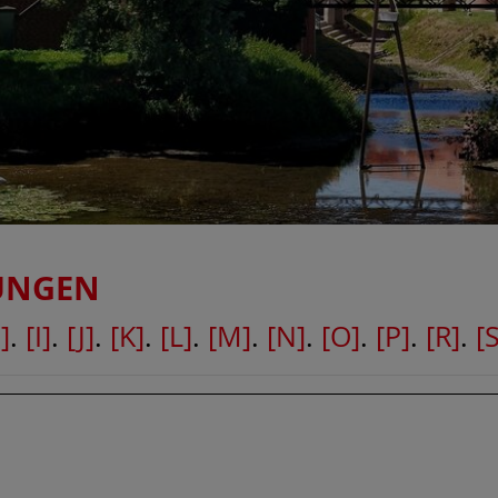
UNGEN
]
.
[I]
.
[J]
.
[K]
.
[L]
.
[M]
.
[N]
.
[O]
.
[P]
.
[R]
.
[S